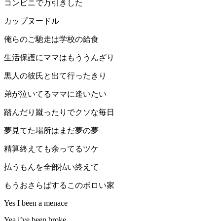
コンビニで万引きした
カップヌードル
俺らのご馳走は学校の給食
生活保護にママはもううんざり
黒人の彼氏と出て行ったきり
弟が泣いてるママに逢いたい
踏んだり蹴ったりでクソな毎日
夢見てた場所はまだ夢の夢
精算終えても余ってるツケ
払うもんを全部払い終えて
もうおさらばするこのボロい家
Yes I been a menace
Yea i’ve been broke