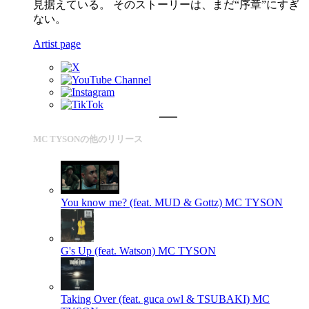
見据えている。 そのストーリーは、まだ“序章”にすぎ
ない。
Artist page
MC TYSONの他のリリース
You know me? (feat. MUD & Gottz)
MC TYSON
G's Up (feat. Watson)
MC TYSON
Taking Over (feat. guca owl & TSUBAKI)
MC