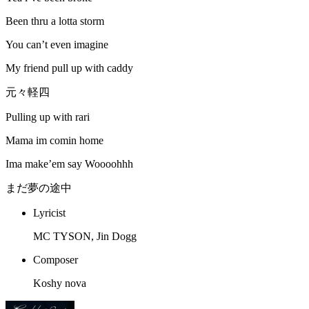
Been thru a lotta storm
You can’t even imagine
My friend pull up with caddy
元々軽四
Pulling up with rari
Mama im comin home
Ima make’em say Woooohhh
まだ夢の途中
Lyricist
MC TYSON, Jin Dogg
Composer
Koshy nova