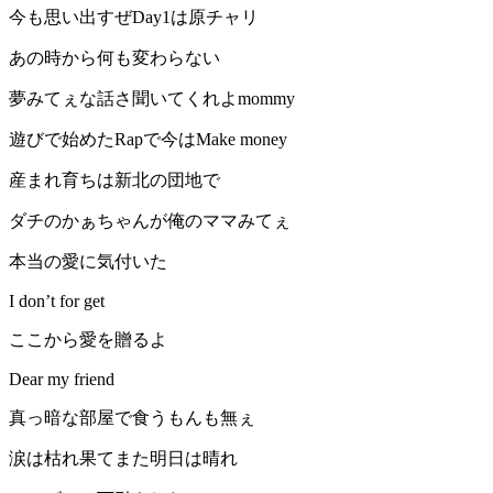
今も思い出すぜDay1は原チャリ
あの時から何も変わらない
夢みてぇな話さ聞いてくれよmommy
遊びで始めたRapで今はMake money
産まれ育ちは新北の団地で
ダチのかぁちゃんが俺のママみてぇ
本当の愛に気付いた
I don’t for get
ここから愛を贈るよ
Dear my friend
真っ暗な部屋で食うもんも無ぇ
涙は枯れ果てまた明日は晴れ