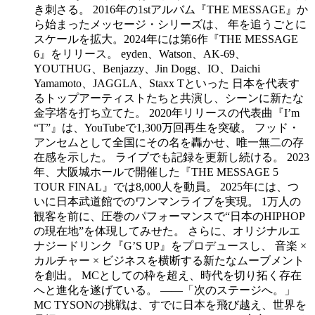
き刺さる。 2016年の1stアルバム『THE MESSAGE』か
ら始まったメッセージ・シリーズは、 年を追うごとに
スケールを拡大。2024年には第6作『THE MESSAGE
6』をリリース。 eyden、Watson、AK-69、
YOUTHUG、Benjazzy、Jin Dogg、IO、Daichi
Yamamoto、JAGGLA、Staxx Tといった 日本を代表す
るトップアーティストたちと共演し、シーンに新たな
金字塔を打ち立てた。 2020年リリースの代表曲『I’m
“T”』は、YouTubeで1,300万回再生を突破。 フッド・
アンセムとして全国にその名を轟かせ、唯一無二の存
在感を示した。 ライブでも記録を更新し続ける。 2023
年、大阪城ホールで開催した『THE MESSAGE 5
TOUR FINAL』では8,000人を動員。 2025年には、つ
いに日本武道館でのワンマンライブを実現。 1万人の
観客を前に、圧巻のパフォーマンスで“日本のHIPHOP
の現在地”を体現してみせた。 さらに、オリジナルエ
ナジードリンク『G’S UP』をプロデュースし、 音楽 ×
カルチャー × ビジネスを横断する新たなムーブメント
を創出。 MCとしての枠を超え、時代を切り拓く存在
へと進化を遂げている。 ——「次のステージへ。」
MC TYSONの挑戦は、すでに日本を飛び越え、世界を