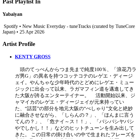
Past Playlist In
Yabaiyan
Spotify • New Music Everyday - tuneTracks (curated by TuneCore
Japan) • 25 Apr 2026
Artist Profile
KENTY GROSS
頭のてっぺんからつま先まで純度100％、「浪花乃ラ
ガ男G」の異名を持つコッテコテのレゲエ・ディージ
ェイ。やんちゃな少年時代のとどめにレゲエ・ミュー
ジックに出会って以来、ラガマフィン道を邁進してき
た大阪が誇るエンターテイナー。 活動開始以来、ジ
ャマイカのレゲエ・ディージェイが元来持ってい
た、“話芸”の部分を地元大阪の“べしゃり”文化と絶妙
に融合させながら、「しらんの？」、「ほんまに言う
てんの？」、「危ナイ～ス！！」、「バシバシヤバシ
やでしかし！！」などのヒットチューンを生み出して
きた。 この日常の掛け合いの中で生まれたフレーズを