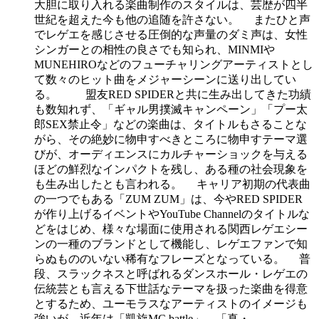
大胆に取り入れる楽曲制作のスタイルは、芸歴が四半
世紀を超えた今も他の追随を許さない。 またひと声
でレゲエを感じさせる圧倒的な声量のダミ声は、女性
シンガーとの相性の良さでも知られ、MINMIや
MUNEHIROなどのフューチャリングアーティストとし
て数々のヒット曲をメジャーシーンに送り出してい
る。 盟友RED SPIDERと共に生み出してきた功績
も数知れず、「ギャル男撲滅キャンペーン」「プー太
郎SEX禁止令」などの楽曲は、タイトルもさることな
がら、その絶妙に物申すべきところに物申すテーマ選
びが、オーディエンスにカルチャーショックを与える
ほどの鮮烈なインパクトを残し、ある種の社会現象を
も生み出したとも言われる。 キャリア初期の代表曲
の一つでもある「ZUM ZUM」は、今やRED SPIDER
が作り上げるイベントやYouTube Channelのタイトルな
どをはじめ、様々な場面に使用される関西レゲエシー
ンの一種のブランドとして機能し、レゲエファンで知
らぬもののいない稀有なフレーズとなっている。 普
段、スラックネスと呼ばれるダンスホール・レゲエの
伝統芸とも言える下世話なテーマを扱った楽曲を得意
とするため、ユーモラスなアーティストのイメージも
強いが、近年は「凱旋MC battle」、「真・