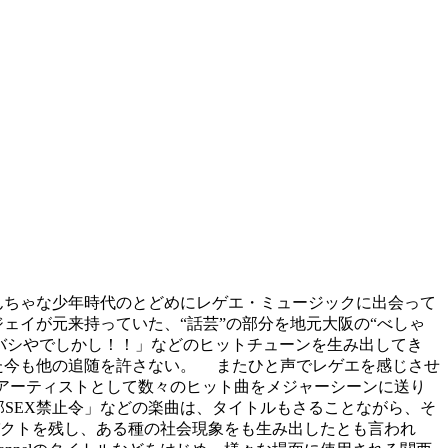
んちゃな少年時代のとどめにレゲエ・ミュージックに出会って
ェイが元来持っていた、“話芸”の部分を地元大阪の“べしゃ
バシやでしかし！！」などのヒットチューンを生み出してき
た今も他の追随を許さない。 またひと声でレゲエを感じさせ
ングアーティストとして数々のヒット曲をメジャーシーンに送り
郎SEX禁止令」などの楽曲は、タイトルもさることながら、そ
クトを残し、ある種の社会現象をも生み出したとも言われ