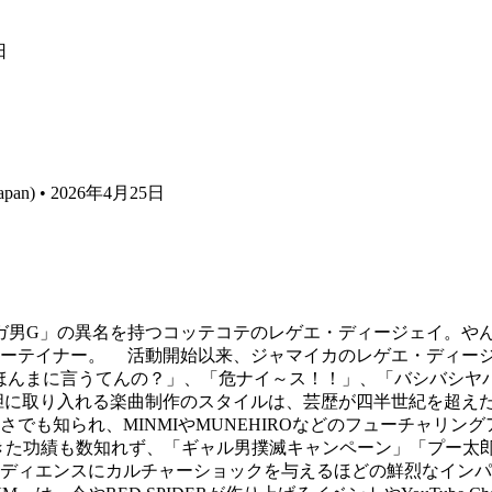
日
e Japan) • 2026年4月25日
ガ男G」の異名を持つコッテコテのレゲエ・ディージェイ。や
ーテイナー。 活動開始以来、ジャマイカのレゲエ・ディージ
ほんまに言うてんの？」、「危ナイ～ス！！」、「バシバシヤ
胆に取り入れる楽曲制作のスタイルは、芸歴が四半世紀を超え
でも知られ、MINMIやMUNEHIROなどのフューチャリ
てきた功績も数知れず、「ギャル男撲滅キャンペーン」「プー太
ディエンスにカルチャーショックを与えるほどの鮮烈なインパ