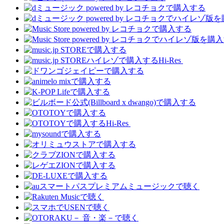
Hi-Res
Hi-Res