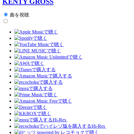
KENTY GROSS
曲を視聴
Hi-Res
Hi-Res