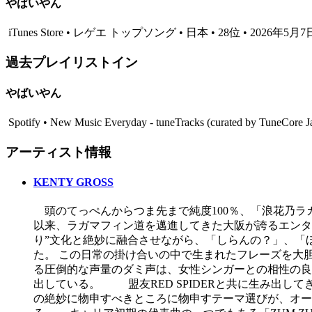
やばいやん
iTunes Store • レゲエ トップソング • 日本 • 28位 • 2026年5月7
過去プレイリストイン
やばいやん
Spotify • New Music Everyday - tuneTracks (curated by TuneCor
アーティスト情報
KENTY GROSS
頭のてっぺんからつま先まで純度100％、「浪花乃ラ
以来、ラガマフィン道を邁進してきた大阪が誇るエンタ
り”文化と絶妙に融合させながら、「しらんの？」、「
た。 この日常の掛け合いの中で生まれたフレーズを大
る圧倒的な声量のダミ声は、女性シンガーとの相性の良さ
出している。 盟友RED SPIDERと共に生み出し
の絶妙に物申すべきところに物申すテーマ選びが、オー