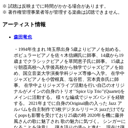
※ 試聴は反映までに時間がかかる場合があります。
※ 著作権管理事業者等が管理する楽曲は試聴できません。
アーティスト情報
森田竜也
・1994年生まれ 埼玉県出身 5歳よりピアノを始める。
ポピュラーピアノを佐々木信綱氏に師事、14歳から19
歳までクラシックピアノを草間恵子氏に師事。 15歳よ
り朝霞高校へ入学後高校から独学でジャズピアノを始
め、国立音楽大学演奏学科ジャズ専修へ入学。 在学中
ジャズピアノを小曽根真、塩谷哲、宮本貴奈氏に師
事。 在学中よりジャズライブ活動を行い自己のオリジ
ナルがメインの自身のトリオ’’Spice Up Trio’’(Quartet)を
メインに活動する。 様々な編成でジャズバンドを経験
する。 2021年までに自身のOriginal曲の入った Jazz ア
ルバムを自主制作で3枚デジタルリリース jazzだけでな
くpopsも影響を受けており25歳の時 2020年を機に藤井
風さんの歌に魅了され 歌の魅力に気づく。 シンガーに
なることを決意し、弾き語りの道へと進む。 現在は弾