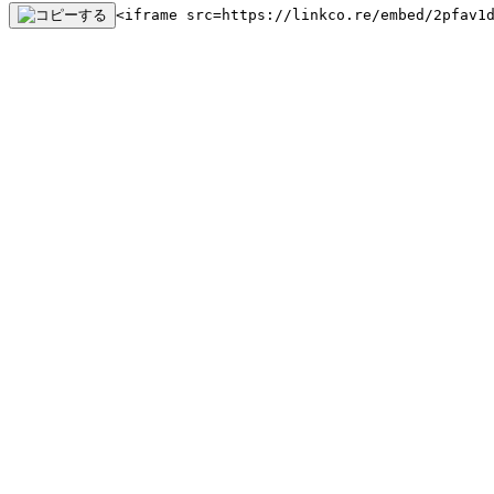
<iframe src=https://linkco.re/embed/2pfav1