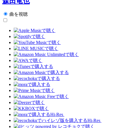
森田竜也
曲を視聴
Hi-Res
Hi-Res