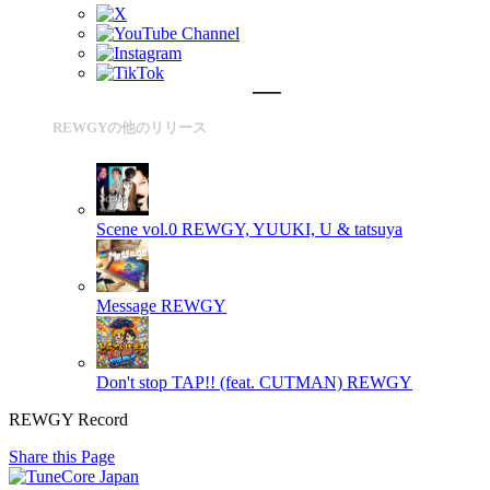
REWGYの他のリリース
Scene vol.0
REWGY, YUUKI, U & tatsuya
Message
REWGY
Don't stop TAP!! (feat. CUTMAN)
REWGY
REWGY Record
Share this Page