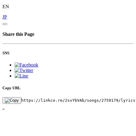
EN
JP
Share this Page
SNS
Copy URL
https://linkco.re/2svYbVAb/songs/2759179/lyrics
"