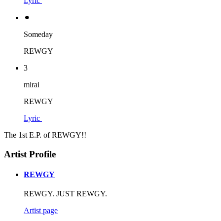
Lyric
⚫︎
Someday
REWGY
3
mirai
REWGY
Lyric
The 1st E.P. of REWGY!!
Artist Profile
REWGY
REWGY. JUST REWGY.
Artist page