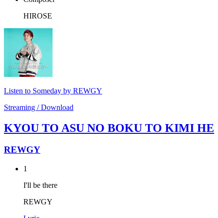
HIROSE
Listen to Someday by REWGY
Streaming / Download
KYOU TO ASU NO BOKU TO KIMI HE
REWGY
1
I'll be there
REWGY