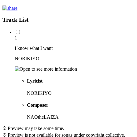
Track List
1
I know what I want
NORIKIYO
Lyricist
NORIKIYO
Composer
NAOtheLAIZA
※ Preview may take some time.
※ Preview is not available for songs under copyright collective.