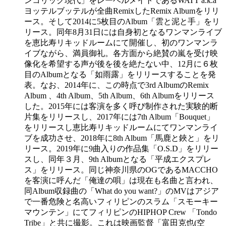
ンコリック現代」をレーベルメイトであるWATT a.k.a
ヨッテルブッテルが全曲RemixしたRemix Albumをリリ
ース。そして2014に5枚目のAlbum「雲と泥と手」をリ
リース。同年8月31日には自身初となるワンマンライブ
を恵比寿リキッドルームにて開催し、初のワンマンラ
イブながら、満員御礼。各方面から絶賛の嵐を受け映
像化を希望する声が後を後を絶たない中、12月に６枚
目のAlbumとなる「如雨露」をリリースすることを発
表。なお、2014年に、この時点で3rd AlbumのRemix
Album 、4th Album、5th Album、6th Albumをリリース
した。2015年には客演を多く呼び制作された実験的断
片集をリリースし、2017年には7th Album「Bouquet」
をリリースし恵比寿リキッドルームにてワンマンライ
ブを成功させ、2018年に8th Album「馬鹿と鋏と」をリ
リース。2019年に9曲入りの作品集「O.S.D」をリリー
スし、同年３月、9th Albumとなる「平成エクスプレ
ス」をリリース。同じ神奈川県のOGであるMACCHO
を客演に呼んだ「俺達の唄」は現在も名曲と言われ、
同Album収録曲の「What do you want?」のMVはアジア
で一番危険と名高いフィリピンのスラム「スモーキー
マウンテン」にてフィリピンのHIPHOP Crew 「Tondo
Tribe」と共に撮影。これは映画監督「富田克也(空