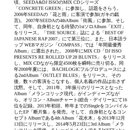
頃、SEEDA&DJ ISSOのMIX CDシリーズ
「CONCRETE GREEN」に参加し、話題をさらう。
2006年SEEDAの「花と雨」に客演で参加(ガキの戯
言)。 2007年SEEDAの4thAlbum「街風」に参加。そし
て、同年、自身初となる待望の1stソロAlbum「EXIT」
をリリース。「THE SOURCE」誌に よる「BEST OF
JAPANESE RAP 2007」にて第三位に、また、日本語ラ
ップ WEBマガジン「COMPASS」では「年間最優秀
Album」に選出された。 2008年にMIX CD「DJ ISSO
PRESENTS RE ROLLED UP 28 BLUNTS」 をリリース
し、MIX CDながら限定4500枚を瞬時に売り切る。同
年2008年夏には、 BACHLOGICフルプロデュースによ
る2ndAlbum「OUTLET BLUES」をリリース。 その
後、数々の客演をこなすも、個人名義の作品は出さず
沈黙。そして、2011年、3年振りのリリースとなった
Album「メランコリック現代」がインディーズなが
ら、オリコン・Albumチャート(総合・デイリー)にて16
位を記録。2013年初頭、昨年までのSingleをコンパイル
したEP「断片集」を発売。そして、自身初となるコン
セプトAlbumである4th Album「花水木」を2013年12月
13日にリリースし、2014年5月23日に3rd Album「メラ