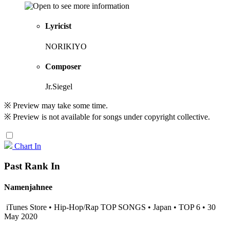
Lyricist
NORIKIYO
Composer
Jr.Siegel
※ Preview may take some time.
※ Preview is not available for songs under copyright collective.
Chart In
Past Rank In
Namenjahnee
iTunes Store • Hip-Hop/Rap TOP SONGS • Japan • TOP 6 • 30
May 2020