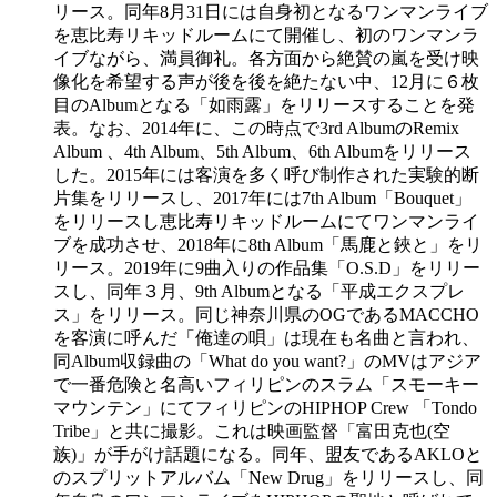
リース。同年8月31日には自身初となるワンマンライブ
を恵比寿リキッドルームにて開催し、初のワンマンラ
イブながら、満員御礼。各方面から絶賛の嵐を受け映
像化を希望する声が後を後を絶たない中、12月に６枚
目のAlbumとなる「如雨露」をリリースすることを発
表。なお、2014年に、この時点で3rd AlbumのRemix
Album 、4th Album、5th Album、6th Albumをリリース
した。2015年には客演を多く呼び制作された実験的断
片集をリリースし、2017年には7th Album「Bouquet」
をリリースし恵比寿リキッドルームにてワンマンライ
ブを成功させ、2018年に8th Album「馬鹿と鋏と」をリ
リース。2019年に9曲入りの作品集「O.S.D」をリリー
スし、同年３月、9th Albumとなる「平成エクスプレ
ス」をリリース。同じ神奈川県のOGであるMACCHO
を客演に呼んだ「俺達の唄」は現在も名曲と言われ、
同Album収録曲の「What do you want?」のMVはアジア
で一番危険と名高いフィリピンのスラム「スモーキー
マウンテン」にてフィリピンのHIPHOP Crew 「Tondo
Tribe」と共に撮影。これは映画監督「富田克也(空
族)」が手がけ話題になる。同年、盟友であるAKLOと
のスプリットアルバム「New Drug」をリリースし、同