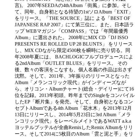
言)。 2007年SEEDAの4thAlbum「街風」に参加。そし
て、同年、自身初となる待望の1stソロAlbum「EXIT」
をリリース。「THE SOURCE」誌に よる「BEST OF
JAPANESE RAP 2007」にて第三位に、また、日本語ラ
ップ WEBマガジン「COMPASS」では「年間最優秀
Album」に選出された。 2008年にMIX CD「DJ ISSO
PRESENTS RE ROLLED UP 28 BLUNTS」 をリリース
し、MIX CDながら限定4500枚を瞬時に売り切る。同
年2008年夏には、 BACHLOGICフルプロデュースによ
る2ndAlbum「OUTLET BLUES」をリリース。 その
後、数々の客演をこなすも、個人名義の作品は出さず
沈黙。そして、2011年、3年振りのリリースとなった
Album「メランコリック現代」がインディーズなが
ら、オリコン・Albumチャート(総合・デイリー)にて16
位を記録。2013年初頭、昨年までのSingleをコンパイル
したEP「断片集」を発売。そして、自身初となるコン
セプトAlbumである4th Album「花水木」を2013年12月
13日にリリースし、2014年5月23日に3rd Album「メラ
ンコリック現代」をレーベルメイトであるWATT a.k.a
ヨッテルブッテルが全曲RemixしたRemix Albumをリリ
ース。そして2014に5枚目のAlbum「雲と泥と手」をリ