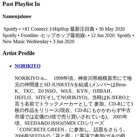
Past Playlist In
Namenjahnee
Spotify • +81 Connect: J-HipHop 最新注目曲 • 30 May 2020
Spotify • Frontline -ヒップホップ最前線- • 12 Jun 2020
Spotify •
New Music Wednesday • 3 Jun 2020
Artist Profile
NORIKIYO
NORIKIYO is... 1999年頃、神奈川県相模原市にて地
元の仲間達とSD JUNKSTAを結成 (メンバーはBron-
K、TKC、DJ ISSO、WAX、KYN、OJIBAH、
DEFLO、SITEそしてNORIKIYO)。当時はK-NEROと
言う名前でトラックメーカーとして 参加。CD-Rにて3
枚の作品をリリース(現在、CD-Rにもかかわらず中古
市場では定価の3倍で売り買いされている)。 2005年
頃、SEEDA&DJ ISSOのMIX CDシリーズ
「CONCRETE GREEN」に参加し、話題をさらう。
2006年SEEDAの「花と雨」に客演で参加(ガキの戯