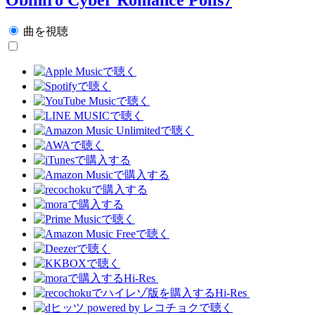
曲を視聴
Hi-Res
Hi-Res