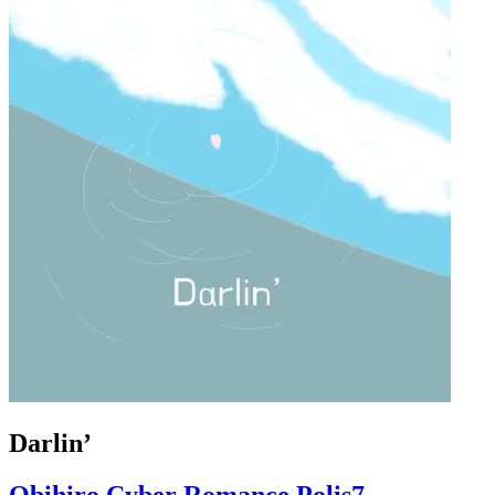
Darlin’
Obihiro Cyber Romance Polis7