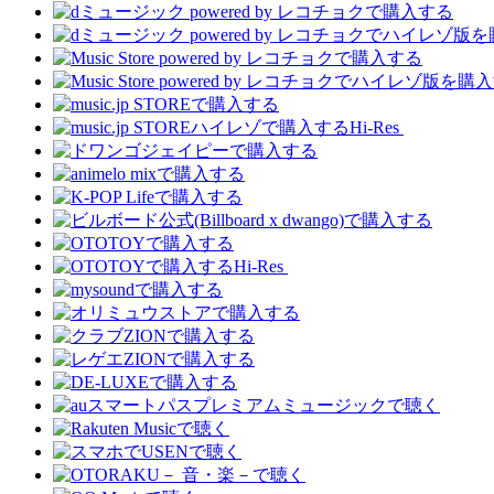
Hi-Res
Hi-Res