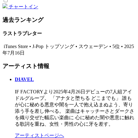
チャートイン
過去ランキング
ラストラブレター
iTunes Store • J-Pop トップソング • スウェーデン • 5位 • 2025
年7月16日
アーティスト情報
DIAVEL
IF FACTORYより2025年4月26日デビューの7人組アイ
ドルグループ。 「アナタと堕ちる どこまでも」 誰も
が心に秘める悪意や闇を一人で抱え込まぬよう、寄り
添う手を差し伸べる。 楽曲はキャッチーさとダークさ
を織り交ぜた幅広い楽曲に 心に秘めた闇や悪意に触れ
る歌詞を重ね、女性・男性の心に牙を差す。
アーティストページへ