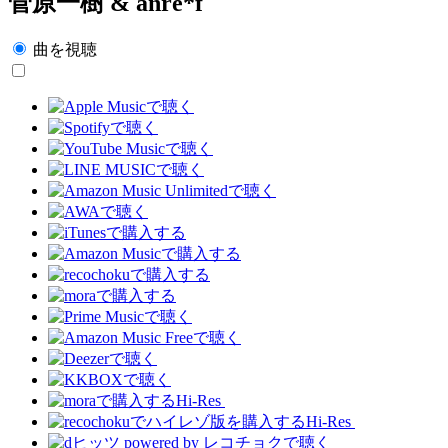
菅原一樹 & anre*f
曲を視聴
Hi-Res
Hi-Res