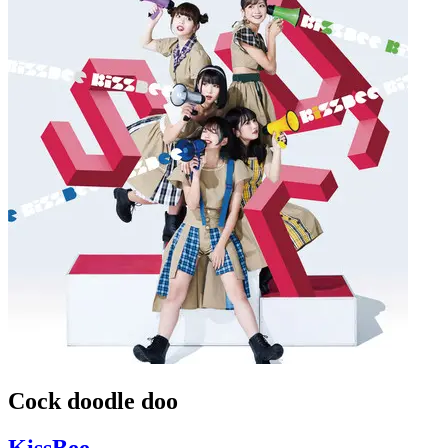
Cock doodle doo
KissBee