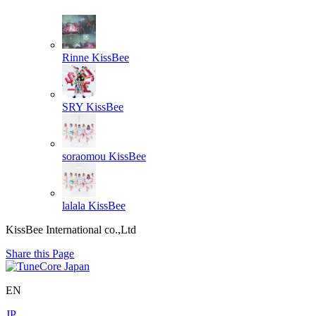
Rinne
KissBee
SRY
KissBee
soraomou
KissBee
lalala
KissBee
KissBee International co.,Ltd
Share this Page
EN
JP