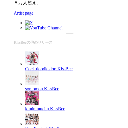
５万人超え。
Artist page
KissBeeの他のリリース
Cock doodle doo
KissBee
soraomou
KissBee
kiminimuchu
KissBee