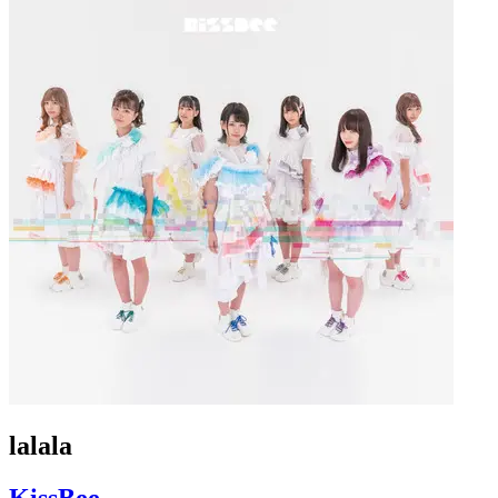
lalala
KissBee