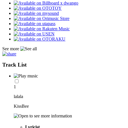
See more
Track List
1
lalala
KissBee
Lyricist