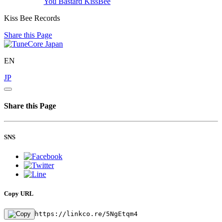
You Bastard
KissBee
Kiss Bee Records
Share this Page
EN
JP
Share this Page
SNS
Copy URL
https://linkco.re/5NgEtqm4