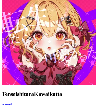
TenseishitaraKawaikatta
capi