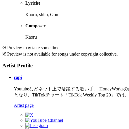
Lyricist
Kaoru, shito, Gom
Composer
Kaoru
※ Preview may take some time.
※ Preview is not available for songs under copyright collective.
Artist Profile
capi
Youtubeなどネット上で活躍する歌い手。 HoneyWor
となり、TikTokチャート「TikTok Weekly Top
Artist page