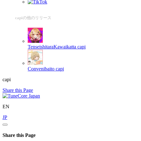
capiの他のリリース
TenseishitaraKawaikatta
capi
Convenibaito
capi
capi
Share this Page
EN
JP
Share this Page