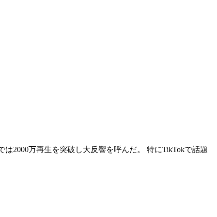
eでは2000万再生を突破し大反響を呼んだ。 特にTikTokで話題