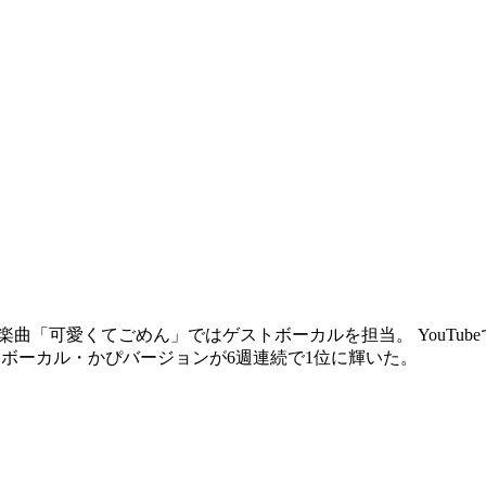
ksの楽曲「可愛くてごめん」ではゲストボーカルを担当。 YouTub
 20」では、ボーカル・かぴバージョンが6週連続で1位に輝いた。