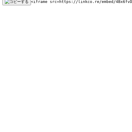
<iframe src=https://linkco.re/embed/4Bx6fv