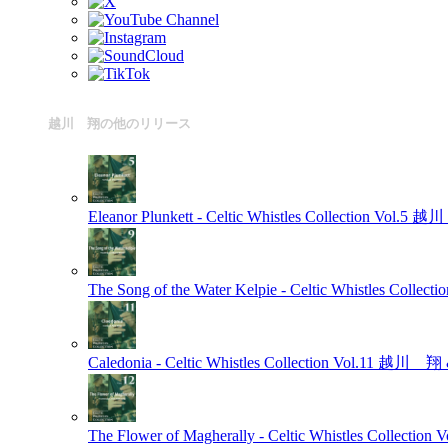
越川 翔の他のリリース
Eleanor Plunkett - Celtic Whistles Collection Vol.5
越川 
The Song of the Water Kelpie - Celtic Whistles Collectio
Caledonia - Celtic Whistles Collection Vol.11
越川 翔 & 
The Flower of Magherally - Celtic Whistles Collection V