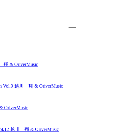
翔 & OriverMusic
n Vol.9
越川 翔 & OriverMusic
OriverMusic
ol.12
越川 翔 & OriverMusic