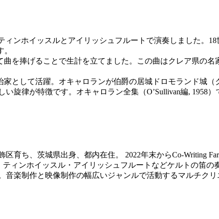
クイン卿」をティンホイッスルとアイリッシュフルートで演奏しました
です。
を捧げることで生計を立てました。この曲はクレア県の名家オブ
政治家として活躍。オキャロランが伯爵の居城ドロモランド城
律が特徴です。オキャロラン全集（O’Sullivan編, 1958）
飾区育ち、茨城県出身、都内在住。 2022年末からCo-Writin
、ティンホイッスル・アイリッシュフルートなどケルトの笛の
me：Oriver)。音楽制作と映像制作の幅広いジャンルで活動するマルチ