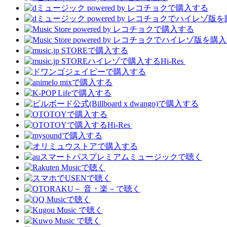
Hi-Res
Hi-Res