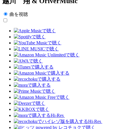
越川 翔 & OriverMusic
曲を視聴
Hi-Res
Hi-Res