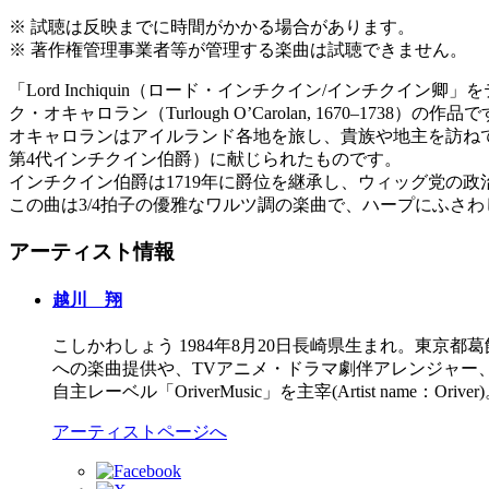
※ 試聴は反映までに時間がかかる場合があります。
※ 著作権管理事業者等が管理する楽曲は試聴できません。
「Lord Inchiquin（ロード・インチクイン/インチ
ク・オキャロラン（Turlough O’Carolan, 1670–1738）の作品
オキャロランはアイルランド各地を旅し、貴族や地主を訪ねて曲
第4代インチクイン伯爵）に献じられたものです。
インチクイン伯爵は1719年に爵位を継承し、ウィッグ党の
この曲は3/4拍子の優雅なワルツ調の楽曲で、ハープにふさわしい旋
アーティスト情報
越川 翔
こしかわしょう 1984年8月20日長崎県生まれ。東京都葛
への楽曲提供や、TVアニメ・ドラマ劇伴アレンジャー
自主レーベル「OriverMusic」を主宰(Artist na
アーティストページへ