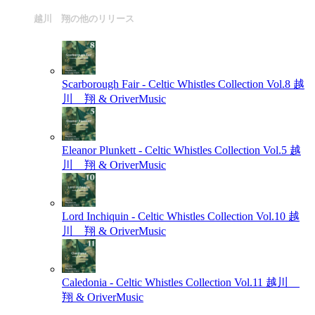
越川 翔の他のリリース
Scarborough Fair - Celtic Whistles Collection Vol.8
越
川 翔 & OriverMusic
Eleanor Plunkett - Celtic Whistles Collection Vol.5
越
川 翔 & OriverMusic
Lord Inchiquin - Celtic Whistles Collection Vol.10
越
川 翔 & OriverMusic
Caledonia - Celtic Whistles Collection Vol.11
越川
翔 & OriverMusic