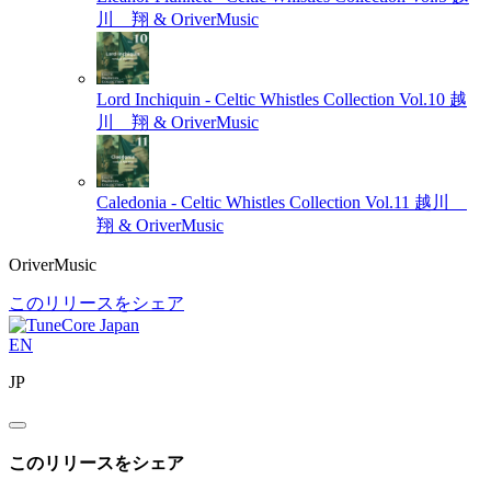
川 翔 & OriverMusic
Lord Inchiquin - Celtic Whistles Collection Vol.10
越
川 翔 & OriverMusic
Caledonia - Celtic Whistles Collection Vol.11
越川
翔 & OriverMusic
OriverMusic
このリリースをシェア
EN
JP
このリリースをシェア