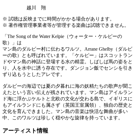
越川 翔
※ 試聴は反映までに時間がかかる場合があります。
※ 著作権管理事業者等が管理する楽曲は試聴できません。
「The Song of the Water Kelpie（ウォーター・ケルピーの
歌）」は
マン島のダルビー村に伝わるワルツ。Arrane Ghelby（ダルビ
ーの歌）とも呼ばれています。「ケルピー」はスコットラン
ドやマン島の神話に登場する水の精霊。しばしば馬の姿をと
り、人を水中に誘う存在です。ダンジョン飯でセンシを引き
ずり込もうとしたアレです。
ダルビーの海辺では夏の夕暮れに海の妖精たちの歌声が聞こ
えたという言い伝えが残されています。マン島はアイルラン
ド海に浮かぶケルトと北欧の文化が交わる島で、イギリスに
もアイルランドにも属さず（英国王室属領）、独自の歴史と
文化を育んできました。マン島の音楽は快活な舞曲が多い
中、このワルツは珍しく穏やかな旋律を持っています。
アーティスト情報