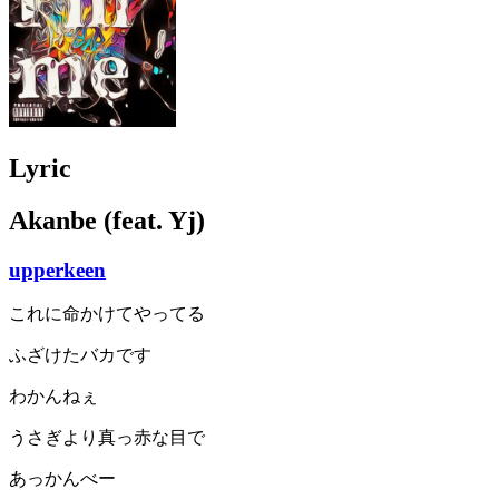
Lyric
Akanbe (feat. Yj)
upperkeen
これに命かけてやってる
ふざけたバカです
わかんねぇ
うさぎより真っ赤な目で
あっかんべー