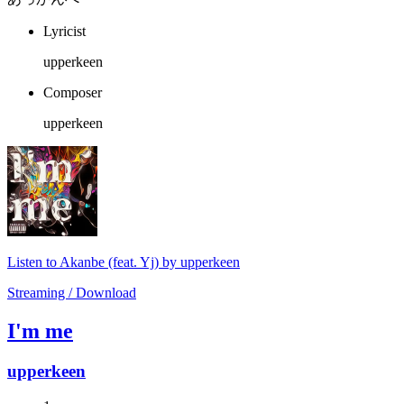
Lyricist
upperkeen
Composer
upperkeen
Listen to Akanbe (feat. Yj) by upperkeen
Streaming / Download
I'm me
upperkeen