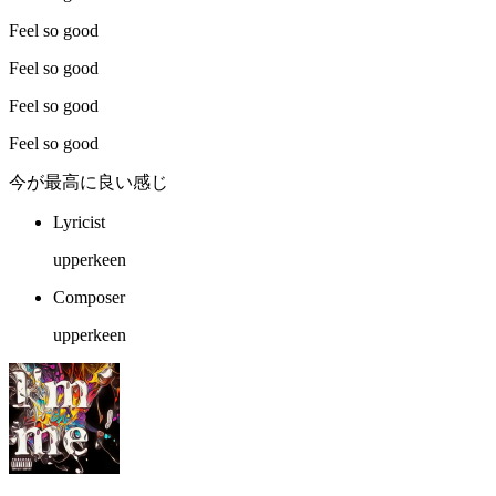
Feel so good
Feel so good
Feel so good
Feel so good
今が最高に良い感じ
Lyricist
upperkeen
Composer
upperkeen