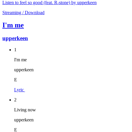
Listen to feel so good (feat. R-stone) by upperkeen
Streaming / Download
I'm me
upperkeen
1
I'm me
upperkeen
E
Lyric
2
Living now
upperkeen
E