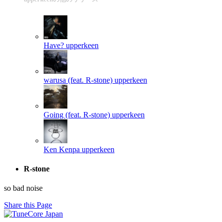
Have?
upperkeen
warusa (feat. R-stone)
upperkeen
Going (feat. R-stone)
upperkeen
Ken Kenpa
upperkeen
R-stone
so bad noise
Share this Page