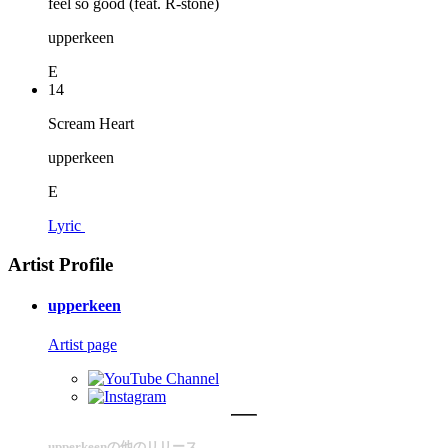
feel so good (feat. R-stone)
upperkeen
E
14
Scream Heart
upperkeen
E
Lyric
Artist Profile
upperkeen
Artist page
upperkeenの他のリリース