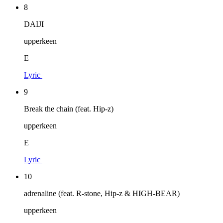
8
DAIJI
upperkeen
E
Lyric
9
Break the chain (feat. Hip-z)
upperkeen
E
Lyric
10
adrenaline (feat. R-stone, Hip-z & HIGH-BEAR)
upperkeen