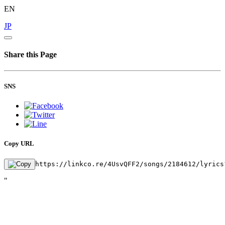
EN
JP
Share this Page
SNS
Copy URL
https://linkco.re/4UsvQFF2/songs/2184612/lyrics
"