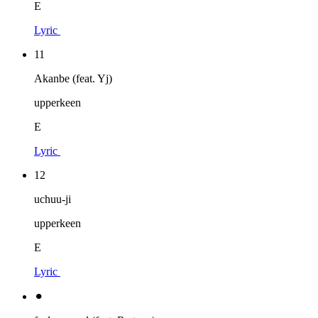
E
Lyric
11
Akanbe (feat. Yj)
upperkeen
E
Lyric
12
uchuu-ji
upperkeen
E
Lyric
⚫︎