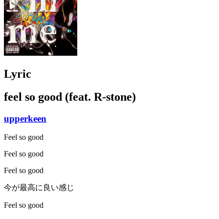
Lyric
feel so good (feat. R-stone)
upperkeen
Feel so good
Feel so good
Feel so good
今が最高に良い感じ
Feel so good