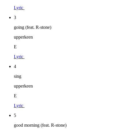
Lyric
3
going (feat. R-stone)
upperkeen
E
Lyric
4
sing
upperkeen
E
Lyric
5
good morning (feat. R-stone)