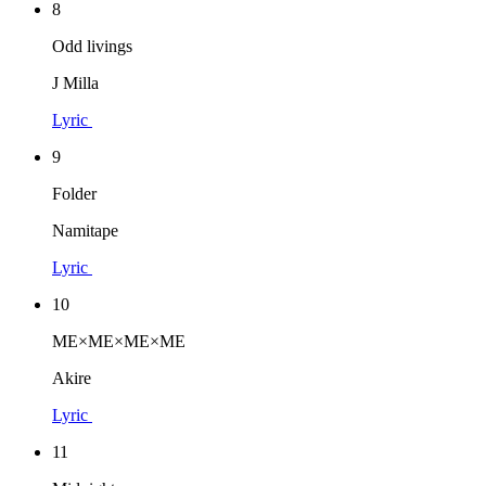
8
Odd livings
J Milla
Lyric
9
Folder
Namitape
Lyric
10
ME×ME×ME×ME
Akire
Lyric
11