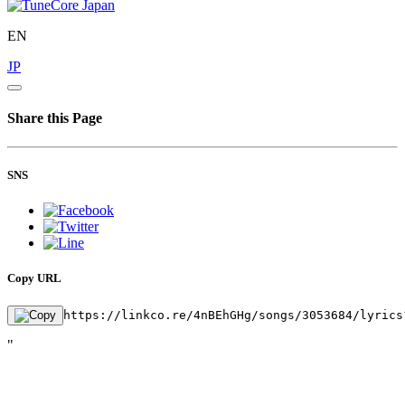
EN
JP
Share this Page
SNS
Copy URL
https://linkco.re/4nBEhGHg/songs/3053684/lyrics
"