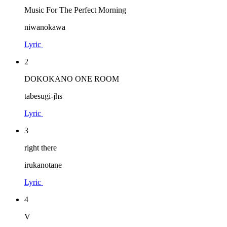
Music For The Perfect Morning
niwanokawa
Lyric
2
DOKOKANO ONE ROOM
tabesugi-jhs
Lyric
3
right there
irukanotane
Lyric
4
V