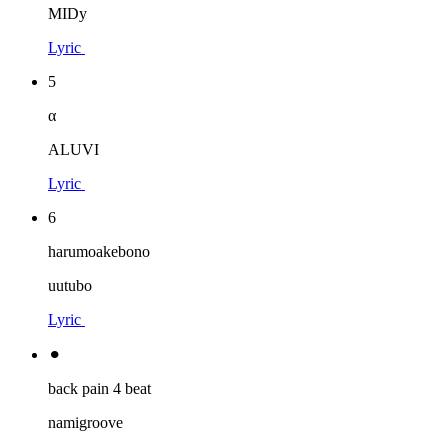
MIDy
Lyric
5
α
ALUVI
Lyric
6
harumoakebono
uutubo
Lyric
⚫︎
back pain 4 beat
namigroove