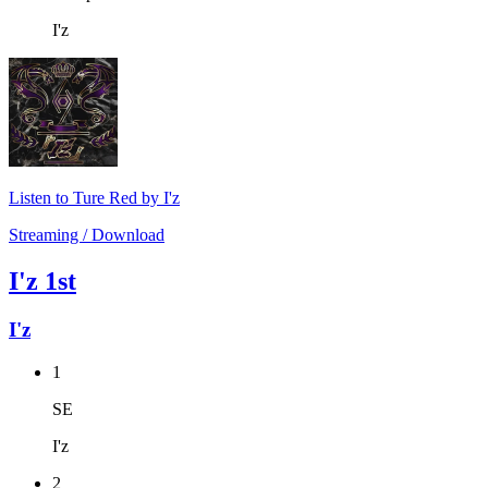
I'z
Listen to Ture Red by I'z
Streaming / Download
I'z 1st
I'z
1
SE
I'z
2