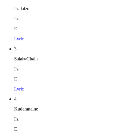
I'zaiaizu
I'z
E
Lyric
3
Saiai∞Chain
I'z
E
Lyric
4
Kudaranaine
I'z
E