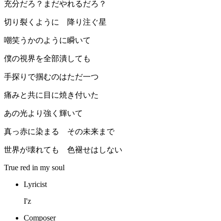
充分だろ？まだやれるだろ？
切り裂くように 降り注ぐ星
嘲笑うかのように瞬いて
僕の視界を全部潰しても
手探りで掴むのはただ一つ
痛みと共に目に焼き付いた
あの光より強く輝いて
真っ赤に染まる その未来まで
世界が壊れても 色褪せはしない
True red in my soul
Lyricist
I'z
Composer