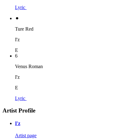
Lyric
⚫︎
Ture Red
I'z
E
6
Venus Roman
I'z
E
Lyric
Artist Profile
I'z
Artist page