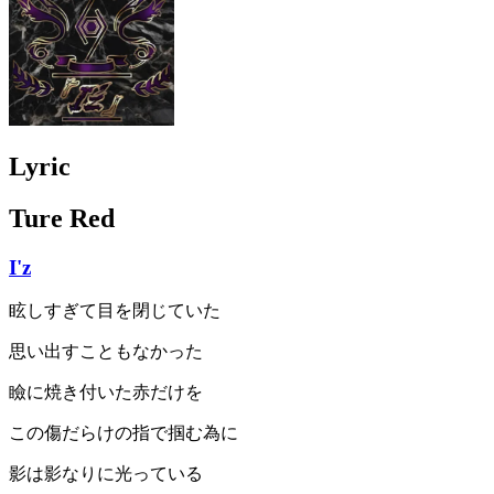
Lyric
Ture Red
I'z
眩しすぎて目を閉じていた
思い出すこともなかった
瞼に焼き付いた赤だけを
この傷だらけの指で掴む為に
影は影なりに光っている