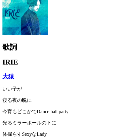
歌詞
IRIE
大猿
いい子が
寝る夜の晩に
今宵もどこかでDance hall party
光るミラーボールの下に
体揺らすSexyなLady