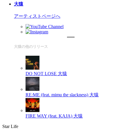
大猿
アーティストページへ
大猿の他のリリース
DO NOT LOSE
大猿
RE:ME (feat. mimu the slackness)
大猿
FIRE WAY (feat. KAJA)
大猿
Star Life