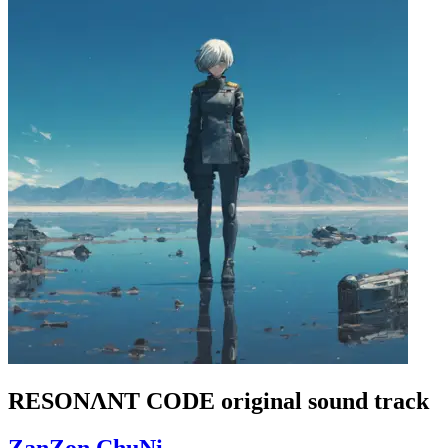
RESONΛNT CODE original sound track
ZanZon ChuNi