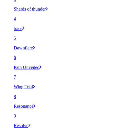
Shards of thunder
4
trace
5
Dawnflare
6
Path Unveiled
7
Wing Trial
8
Resonance
9
Resolve