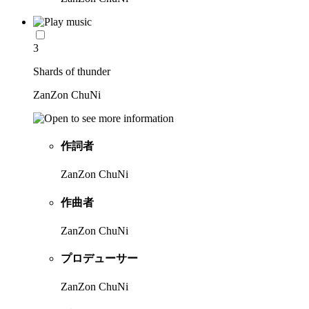
3
Shards of thunder
ZanZon ChuNi
作詞者
ZanZon ChuNi
作曲者
ZanZon ChuNi
プロデューサー
ZanZon ChuNi