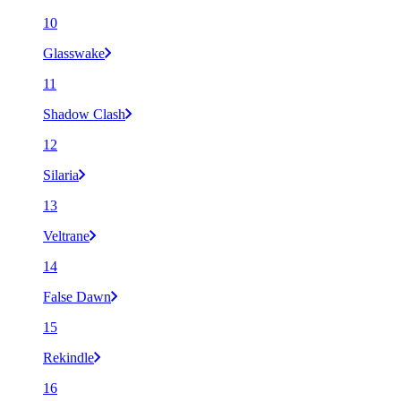
10
Glasswake
11
Shadow Clash
12
Silaria
13
Veltrane
14
False Dawn
15
Rekindle
16