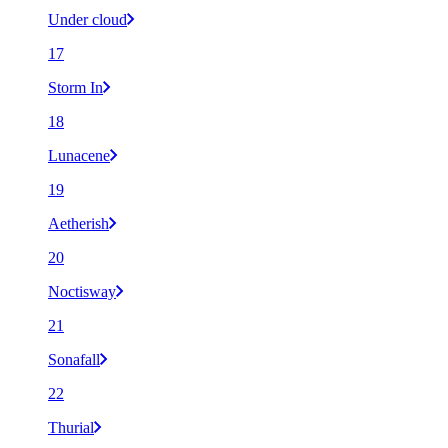
Under cloud
17
Storm In
18
Lunacene
19
Aetherish
20
Noctisway
21
Sonafall
22
Thurial