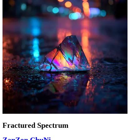
Fractured Spectrum
ZanZon ChuNi