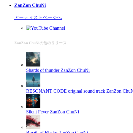
ZanZon ChuNi
アーティストページへ
ZanZon ChuNiの他のリリース
Shards of thunder
ZanZon ChuNi
RESONΛNT CODE original sound track
ZanZon ChuN
Silent Fever
ZanZon ChuNi
Breath of Blades
ZanZon ChuNi