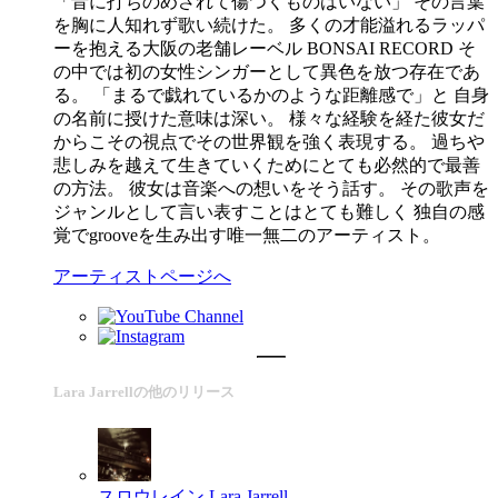
「音に打ちのめされて傷つくものはいない」 その言葉
を胸に人知れず歌い続けた。 多くの才能溢れるラッパ
ーを抱える大阪の老舗レーベル BONSAI RECORD そ
の中では初の女性シンガーとして異色を放つ存在であ
る。 「まるで戯れているかのような距離感で」と 自身
の名前に授けた意味は深い。 様々な経験を経た彼女だ
からこその視点でその世界観を強く表現する。 過ちや
悲しみを越えて生きていくためにとても必然的で最善
の方法。 彼女は音楽への想いをそう話す。 その歌声を
ジャンルとして言い表すことはとても難しく 独自の感
覚でgrooveを生み出す唯一無二のアーティスト。
アーティストページへ
Lara Jarrellの他のリリース
スロウレイン
Lara Jarrell