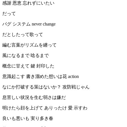
感謝 恩恵 忘れずにいたい
だって
バグ システム never change
だとしたって歌って
編む言葉がリズムを纏って
風になるまで 唸るまで
概念に甘えて 鍵 封印した
意識起こす 書き溜めた想いは花 action
なにか打破する策はないか？ 攻防戦じゃん
息苦しい状況を生む弱さは嫌だ
明けたら顔を上げて ありったけ 愛 示すわ
良いも悪いも 実り多き春