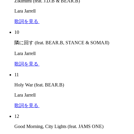
Zikimimi (feat. J.D.B & BEAR.B)
Lara Jarrell
歌詞を見る
10
隣に回す (feat. BEAR.B, STANCE & SOMAJI)
Lara Jarrell
歌詞を見る
11
Holy War (feat. BEAR.B)
Lara Jarrell
歌詞を見る
12
Good Morning, City Lights (feat. JAMS ONE)