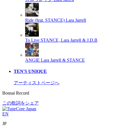
Ride (feat. STANCE)
Lara Jarrell
To Live
STANCE, Lara Jarrell & J.D.B
ANGIE
Lara Jarrell & STANCE
TEN'S UNIQUE
アーティストページへ
Bonsai Record
この歌詞をシェア
EN
JP