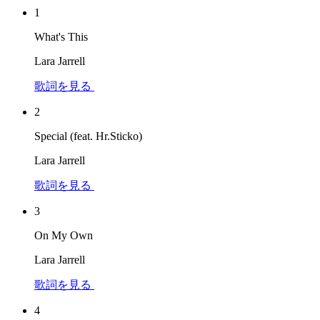
1
What's This
Lara Jarrell
歌詞を見る
2
Special (feat. Hr.Sticko)
Lara Jarrell
歌詞を見る
3
On My Own
Lara Jarrell
歌詞を見る
4