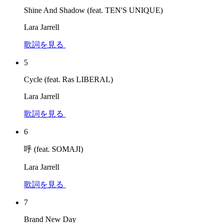
Shine And Shadow (feat. TEN'S UNIQUE)
Lara Jarrell
歌詞を見る
5
Cycle (feat. Ras LIBERAL)
Lara Jarrell
歌詞を見る
6
呼 (feat. SOMAJI)
Lara Jarrell
歌詞を見る
7
Brand New Day