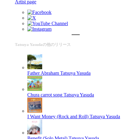
Artist page
Tatsuya Yasudaの他のリリース
Father Abraham
Tatsuya Yasuda
Chura carrot song
Tatsuya Yasuda
I Want Money (Rock and Roll)
Tatsuya Yasuda
Benefit (Solo Metal)
Tatsuya Yasuda