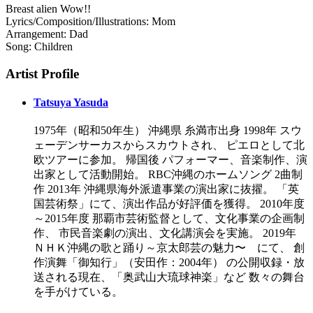
Breast alien Wow!!
Lyrics/Composition/Illustrations: Mom
Arrangement: Dad
Song: Children
Artist Profile
Tatsuya Yasuda
1975年（昭和50年生） 沖縄県 糸満市出身 1998年 スウ
ェーデンサーカスからスカウトされ、 ピエロとして北
欧ツアーに参加。 帰国後 パフォーマー、音楽制作、演
出家として活動開始。 RBC沖縄のホームソング 2曲制
作 2013年 沖縄県海外派遣事業の演出家に抜擢。 「英
国芸術祭」にて、演出作品が好評価を獲得。 2010年度
～2015年度 那覇市芸術監督として、文化事業の企画制
作、 市民音楽劇の演出、文化講演会を実施。 2019年
ＮＨＫ沖縄の歌と踊り～京太郎芸の魅力〜 にて、 創
作演舞「御知行」（安田作：2004年） の公開収録・放
送される ​現在、「奥武山大琉球神楽」など 数々の舞台
を手がけている。