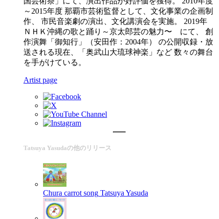
国芸術祭」にて、演出作品が好評価を獲得。 2010年度
～2015年度 那覇市芸術監督として、文化事業の企画制
作、 市民音楽劇の演出、文化講演会を実施。 2019年
ＮＨＫ沖縄の歌と踊り～京太郎芸の魅力〜 にて、 創
作演舞「御知行」（安田作：2004年） の公開収録・放
送される ​現在、「奥武山大琉球神楽」など 数々の舞台
を手がけている。
Artist page
Tatsuya Yasudaの他のリリース
Chura carrot song
Tatsuya Yasuda