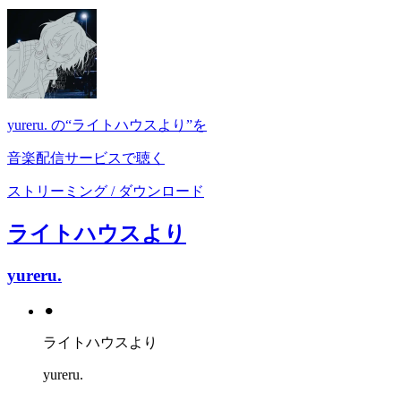
yureru. の“ライトハウスより”を
音楽配信サービスで聴く
ストリーミング / ダウンロード
ライトハウスより
yureru.
⚫︎
ライトハウスより
yureru.