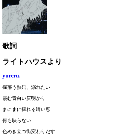
歌詞
ライトハウスより
yureru.
揺蕩う熱只、溺れたい
霞む青白い仄明かり
まにまに揺れる暗い窓
何も映らない
色めき立つ街変わりだす