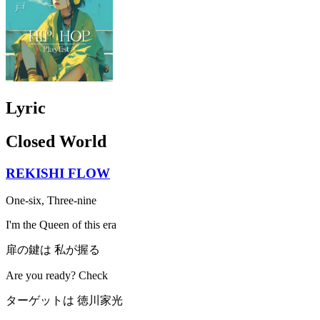
Lyric
Closed World
REKISHI FLOW
One-six, Three-nine
I'm the Queen of this era
扉の鍵は 私が握る
Are you ready? Check
ターゲットは 徳川家光