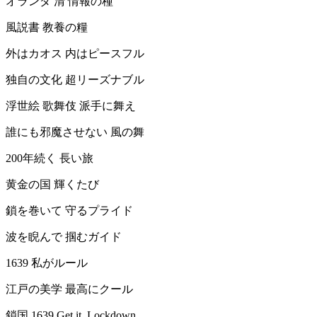
オランダ 清 情報の種
風説書 教養の糧
外はカオス 内はピースフル
独自の文化 超リーズナブル
浮世絵 歌舞伎 派手に舞え
誰にも邪魔させない 風の舞
200年続く 長い旅
黄金の国 輝くたび
鎖を巻いて 守るプライド
波を睨んで 掴むガイド
1639 私がルール
江戸の美学 最高にクール
鎖国 1639 Get it, Lockdown