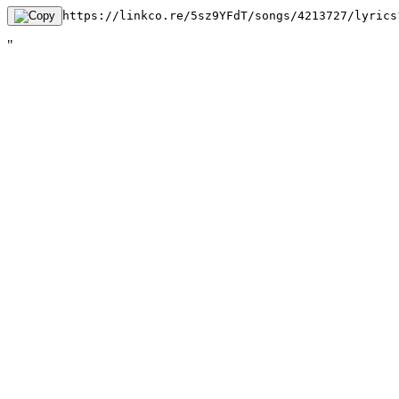
https://linkco.re/5sz9YFdT/songs/4213727/lyrics
"