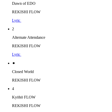
Dawn of EDO
REKISHI FLOW
Lyric
2
Alternate Attendance
REKISHI FLOW
Lyric
⚫︎
Closed World
REKISHI FLOW
4
Kyōhō FLOW
REKISHI FLOW