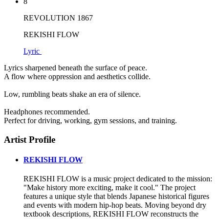
8
REVOLUTION 1867
REKISHI FLOW
Lyric
Lyrics sharpened beneath the surface of peace.
A flow where oppression and aesthetics collide.
Low, rumbling beats shake an era of silence.
Headphones recommended.
Perfect for driving, working, gym sessions, and training.
Artist Profile
REKISHI FLOW
REKISHI FLOW is a music project dedicated to the mission:
"Make history more exciting, make it cool." The project
features a unique style that blends Japanese historical figures
and events with modern hip-hop beats. Moving beyond dry
textbook descriptions, REKISHI FLOW reconstructs the