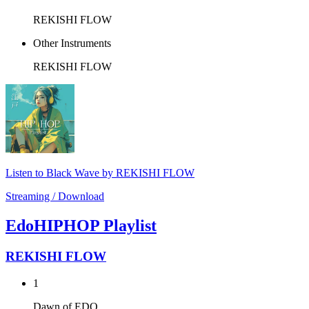
REKISHI FLOW
Other Instruments
REKISHI FLOW
Listen to Black Wave by REKISHI FLOW
Streaming / Download
EdoHIPHOP Playlist
REKISHI FLOW
1
Dawn of EDO