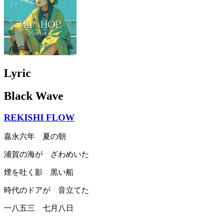
Lyric
Black Wave
REKISHI FLOW
嘉永六年 夏の朝
浦賀の海が ざわめいた
煙を吐く影 黒い船
時代のドアが 音立てた
一八五三 七月八日