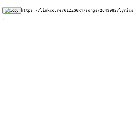
https://linkco.re/61ZZGGRm/songs/2643982/lyrics
"