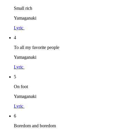
Small rich
Yamaganaki
Lyric
4
To all my favorite people
Yamaganaki
Lyric
5
On foot
Yamaganaki
Lyric
6
Boredom and boredom