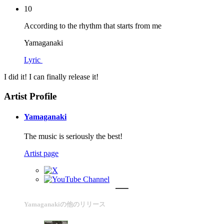
10
According to the rhythm that starts from me
Yamaganaki
Lyric
I did it! I can finally release it!
Artist Profile
Yamaganaki
The music is seriously the best!
Artist page
Yamaganakiの他のリリース