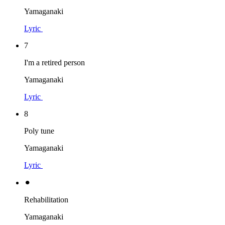
Yamaganaki
Lyric
7
I'm a retired person
Yamaganaki
Lyric
8
Poly tune
Yamaganaki
Lyric
⚫︎
Rehabilitation
Yamaganaki