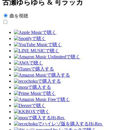
古瀬ゆらゆら & 可ラッカ
曲を視聴
Hi-Res
Hi-Res