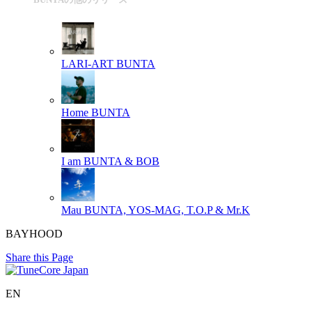
LARI-ART
BUNTA
Home
BUNTA
I am
BUNTA & BOB
Mau
BUNTA, YOS-MAG, T.O.P & Mr.K
BAYHOOD
Share this Page
EN