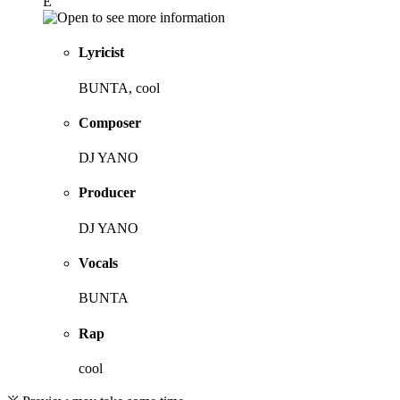
E
Lyricist
BUNTA, cool
Composer
DJ YANO
Producer
DJ YANO
Vocals
BUNTA
Rap
cool