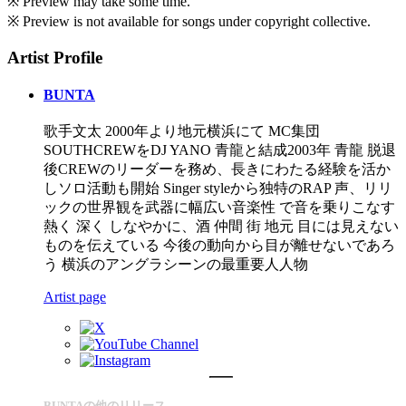
※ Preview may take some time.
※ Preview is not available for songs under copyright collective.
Artist Profile
BUNTA
歌手文太 2000年より地元横浜にて MC集団
SOUTHCREWをDJ YANO 青龍と結成2003年 青龍 脱退
後CREWのリーダーを務め、長きにわたる経験を活か
しソロ活動も開始 Singer styleから独特のRAP 声、リリ
ックの世界観を武器に幅広い音楽性 で音を乗りこなす
熱く 深く しなやかに、酒 仲間 街 地元 目には見えない
ものを伝えている 今後の動向から目が離せないであろ
う 横浜のアングラシーンの最重要人人物
Artist page
BUNTAの他のリリース