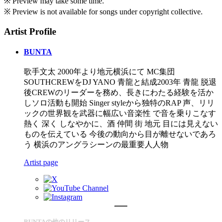
※ Preview may take some time.
※ Preview is not available for songs under copyright collective.
Artist Profile
BUNTA
歌手文太 2000年より地元横浜にて MC集団
SOUTHCREWをDJ YANO 青龍と結成2003年 青龍 脱退
後CREWのリーダーを務め、長きにわたる経験を活か
しソロ活動も開始 Singer styleから独特のRAP 声、リリ
ックの世界観を武器に幅広い音楽性 で音を乗りこなす
熱く 深く しなやかに、酒 仲間 街 地元 目には見えない
ものを伝えている 今後の動向から目が離せないであろ
う 横浜のアングラシーンの最重要人人物
Artist page
BUNTAの他のリリース