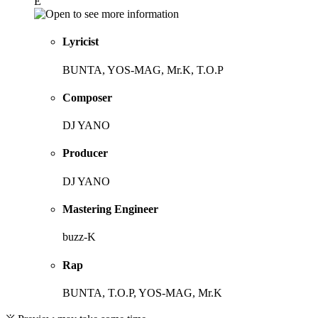
E
Lyricist
BUNTA, YOS-MAG, Mr.K, T.O.P
Composer
DJ YANO
Producer
DJ YANO
Mastering Engineer
buzz-K
Rap
BUNTA, T.O.P, YOS-MAG, Mr.K