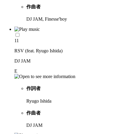
作曲者
DJ JAM, Finesse'boy
11
RSV (feat. Ryugo Ishida)
DJ JAM
E
作詞者
Ryugo Ishida
作曲者
DJ JAM