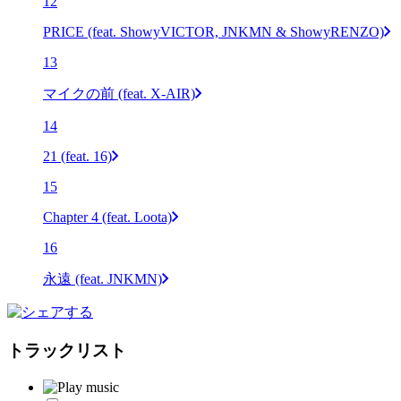
12
PRICE (feat. ShowyVICTOR, JNKMN & ShowyRENZO)
13
マイクの前 (feat. X-AIR)
14
21 (feat. 16)
15
Chapter 4 (feat. Loota)
16
永遠 (feat. JNKMN)
トラックリスト