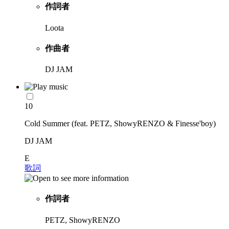
作詞者
Loota
作曲者
DJ JAM
10
Cold Summer (feat. PETZ, ShowyRENZO & Finesse'boy)
DJ JAM
E
歌詞
作詞者
PETZ, ShowyRENZO