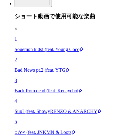
ショート動画で使用可能な楽曲
×
1
Souemon kids! (feat. Young Coco)
2
Bad News pt.2 (feat. YTG)
3
Back from dead (feat. Kenayeboi)
4
Sup? (feat. ShowyRENZO & ANARCHY)
5
○か× (feat. JNKMN & Loota)