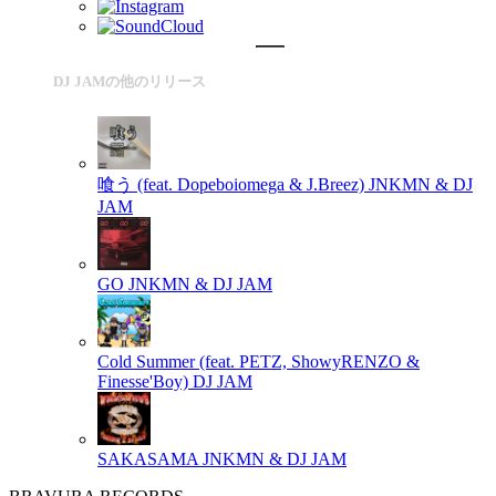
DJ JAMの他のリリース
喰う (feat. Dopeboiomega & J.Breez)
JNKMN & DJ
JAM
GO
JNKMN & DJ JAM
Cold Summer (feat. PETZ, ShowyRENZO &
Finesse'Boy)
DJ JAM
SAKASAMA
JNKMN & DJ JAM