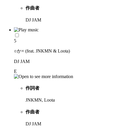
作曲者
DJ JAM
5
○か× (feat. JNKMN & Loota)
DJ JAM
E
作詞者
JNKMN, Loota
作曲者
DJ JAM