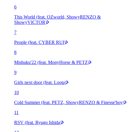
6
This World (feat. OZworld, ShowyRENZO &
ShowyVICTOR)
7
People (feat. CYBER RUI)
8
Mishuku'22 (feat. MonyHorse & PETZ)
9
Girls next door (feat. Loota)
10
Cold Summer (feat. PETZ, ShowyRENZO & Finesse'boy)
11
RSV (feat. Ryugo Ishida)