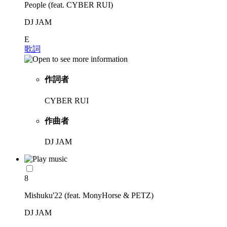
People (feat. CYBER RUI)
DJ JAM
E
歌詞
作詞者
CYBER RUI
作曲者
DJ JAM
8
Mishuku'22 (feat. MonyHorse & PETZ)
DJ JAM