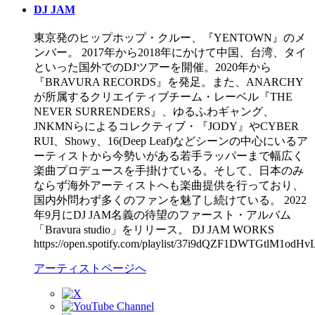
DJ JAM
東京発のヒップホップ・クルー、『YENTOWN』のメ
ンバー。 2017年から2018年にかけて中国、台湾、タイ
といった国外でのDJツアーを開催。2020年から
『BRAVURA RECORDS』を発足。また、ANARCHY
が所属するクリエイティブチーム・レーベル『THE
NEVER SURRENDERS』、ゆるふわギャング、
JNKMNらによるコレクティブ・『JODY』やCYBER
RUI、Showy、16(Deep Leaf)などシーンの中心にいるア
ーティストから今勢いがある若手ラッパーまで幅広く
楽曲プロデュースを手掛けている。そして、日本のみ
ならず海外アーティストへも楽曲提供を行っており、
国内外問わず多くのファンを魅了し続けている。 2022
年9月にDJ JAM名義の待望のファースト・アルバム
「Bravura studio」をリリース。 DJ JAM WORKS
https://open.spotify.com/playlist/37i9dQZF1DWTGtlM1odHv
アーティストページへ