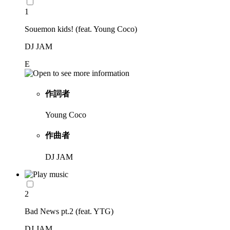
1
Souemon kids! (feat. Young Coco)
DJ JAM
E
作詞者
Young Coco
作曲者
DJ JAM
2
Bad News pt.2 (feat. YTG)
DJ JAM