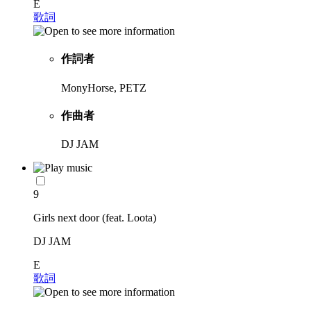
E
歌詞
作詞者
MonyHorse, PETZ
作曲者
DJ JAM
9
Girls next door (feat. Loota)
DJ JAM
E
歌詞