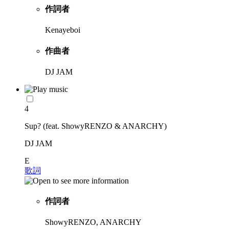
作詞者
Kenayeboi
作曲者
DJ JAM
4
Sup? (feat. ShowyRENZO & ANARCHY)
DJ JAM
E
歌詞
作詞者
ShowyRENZO, ANARCHY