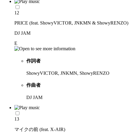
12
PRICE (feat. ShowyVICTOR, JNKMN & ShowyRENZO)
DJ JAM
E
作詞者
ShowyVICTOR, JNKMN, ShowyRENZO
作曲者
DJ JAM
13
マイクの前 (feat. X-AIR)