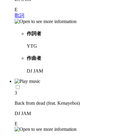
E
歌詞
作詞者
YTG
作曲者
DJ JAM
3
Back from dead (feat. Kenayeboi)
DJ JAM
E