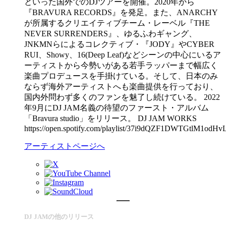
といった国外でのDJツアーを開催。2020年から
『BRAVURA RECORDS』を発足。また、ANARCHY
が所属するクリエイティブチーム・レーベル『THE
NEVER SURRENDERS』、ゆるふわギャング、
JNKMNらによるコレクティブ・『JODY』やCYBER
RUI、Showy、16(Deep Leaf)などシーンの中心にいるア
ーティストから今勢いがある若手ラッパーまで幅広く
楽曲プロデュースを手掛けている。そして、日本のみ
ならず海外アーティストへも楽曲提供を行っており、
国内外問わず多くのファンを魅了し続けている。 2022
年9月にDJ JAM名義の待望のファースト・アルバム
「Bravura studio」をリリース。 DJ JAM WORKS
https://open.spotify.com/playlist/37i9dQZF1DWTGtlM1odHv
アーティストページへ
DJ JAMの他のリリース