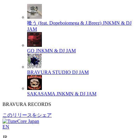
喰う (feat. Dopeboiomega & J.Breez)
JNKMN & DJ
JAM
GO
JNKMN & DJ JAM
BRAVURA STUDIO
DJ JAM
SAKASAMA
JNKMN & DJ JAM
BRAVURA RECORDS
このリリースをシェア
EN
JP