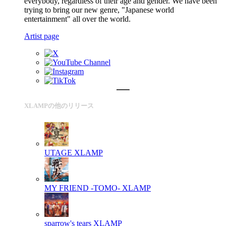
everybody, regardless of their age and gender. We have been
trying to bring our new genre, "Japanese world
entertainment" all over the world.
Artist page
XLAMPの他のリリース
UTAGE
XLAMP
MY FRIEND -TOMO-
XLAMP
sparrow's tears
XLAMP