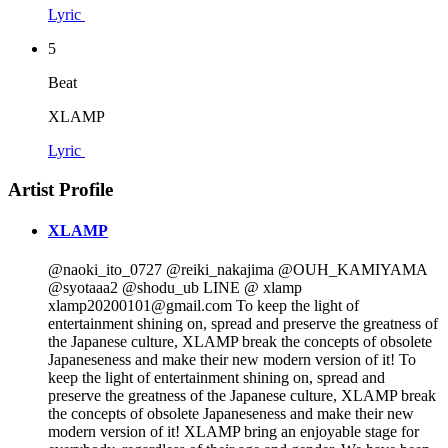
Lyric
5
Beat
XLAMP
Lyric
Artist Profile
XLAMP
@naoki_ito_0727 @reiki_nakajima @OUH_KAMIYAMA
@syotaaa2 @shodu_ub LINE @ xlamp
xlamp20200101@gmail.com To keep the light of
entertainment shining on, spread and preserve the greatness of
the Japanese culture, XLAMP break the concepts of obsolete
Japaneseness and make their new modern version of it! To
keep the light of entertainment shining on, spread and
preserve the greatness of the Japanese culture, XLAMP break
the concepts of obsolete Japaneseness and make their new
modern version of it! XLAMP bring an enjoyable stage for