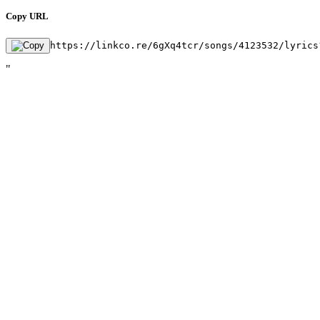
Copy URL
https://linkco.re/6gXq4tcr/songs/4123532/lyrics
"