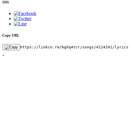
SNS
Copy URL
https://linkco.re/6gXq4tcr/songs/4124241/lyrics
"