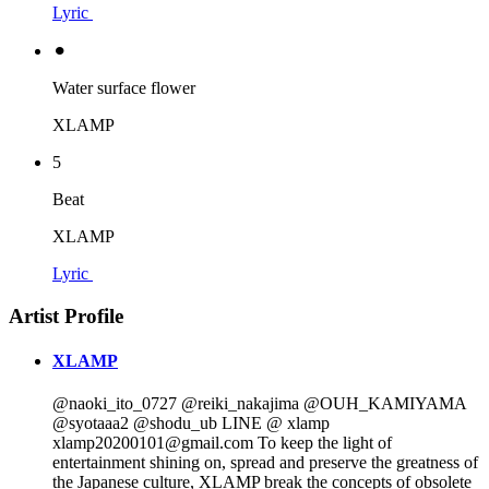
Lyric
⚫︎
Water surface flower
XLAMP
5
Beat
XLAMP
Lyric
Artist Profile
XLAMP
@naoki_ito_0727 @reiki_nakajima @OUH_KAMIYAMA
@syotaaa2 @shodu_ub LINE @ xlamp
xlamp20200101@gmail.com To keep the light of
entertainment shining on, spread and preserve the greatness of
the Japanese culture, XLAMP break the concepts of obsolete