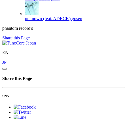
unknown (feat. ADECK)
gosen
phantom record's
Share this Page
EN
JP
Share this Page
SNS