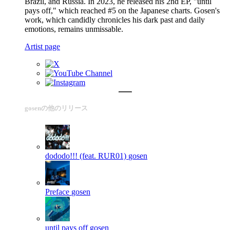
Brazil, and Russia. In 2023, he released his 2nd EP, "until
pays off," which reached #5 on the Japanese charts. Gosen's
work, which candidly chronicles his dark past and daily
emotions, remains unmissable.
Artist page
gosenの他のリリース
dododo!!! (feat. RUR01)
gosen
Preface
gosen
until pays off
gosen