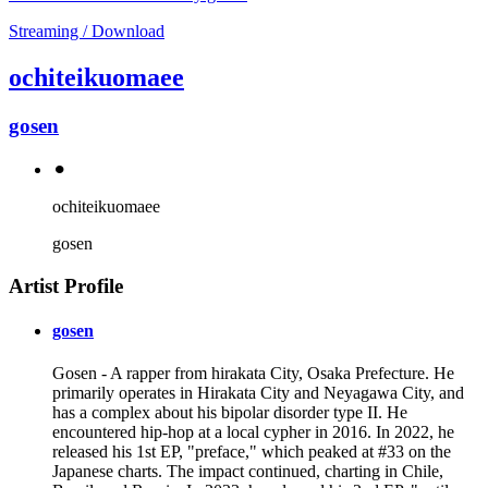
Streaming / Download
ochiteikuomaee
gosen
⚫︎
ochiteikuomaee
gosen
Artist Profile
gosen
Gosen - A rapper from hirakata City, Osaka Prefecture. He
primarily operates in Hirakata City and Neyagawa City, and
has a complex about his bipolar disorder type II. He
encountered hip-hop at a local cypher in 2016. In 2022, he
released his 1st EP, "preface," which peaked at #33 on the
Japanese charts. The impact continued, charting in Chile,