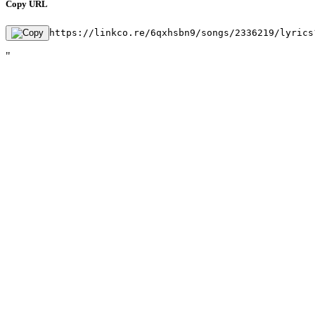
Copy URL
https://linkco.re/6qxhsbn9/songs/2336219/lyrics
"