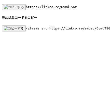
https://linkco.re/6vmdTSGz
埋め込みコードをコピー
<iframe src=https://linkco.re/embed/6vmdTS