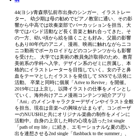
44(ヨシ)/青森県弘前市出身のシンガー、イラストレー
ター。 幼少期は母の勧めでピアノ教室に通い、その影
響から中高では吹奏楽部でパーカッションを担当、大
学ではバンド活動など長く音楽と触れ合ってきた。そ
の一方、幼い頃から絵を描くことも好み、父親の影響
もあり80年代のアニメ、漫画、映画に触れながらニコ
ニコ動画でボーカロイドなどのコンテンツからも影響
を受けた。 大学では美術の教員免許取得のため、教育
美術系の学科へ入学。デザイン系のゼミに所属し、本
格的にイラストレーターを目指していく。女の子と鼻
血をテーマとしたイラストを発信して SNSでも活発に
活動。 卒業と同時に個展「Arive to Revive」を開催。
2019年には上京し、以降イラストの仕事をメインとし
ていく。海外向けアニメ漫画コンテンツ紹介アプリ
「Ani」のメインキャラクターデザインやイラスト全般
を担当。現在は音楽への興味が止まらず、コンポーザ
ーのNUU$HIと共にオリジナル楽曲の制作をメインに
活動中。自身の上京した時の心境を語った1st single
「path of my life」に続き、エモーショナルな夏の思い
出を連想させる2nd single「flashback to the summer」、