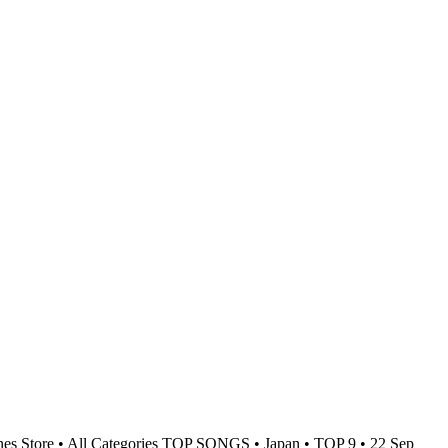
es Store • All Categories TOP SONGS • Japan • TOP 9 • 22 Sep