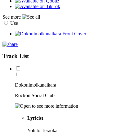
See more
Use
Track List
1
Dokonimoikanaikara
Rockon Social Club
Lyricist
Yohito Teraoka