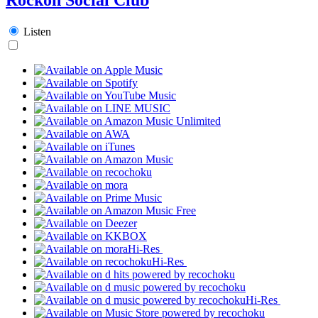
Listen
Hi-Res
Hi-Res
Hi-Res