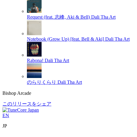
Request (feat. 志峰, Aki & Bell)
Dali Tha Art
Notebook (Grow Up) [feat. Bell & Aki]
Dali Tha Art
Rabona!
Dali Tha Art
のらりくらり
Dali Tha Art
Bishop Arcade
このリリースをシェア
EN
JP