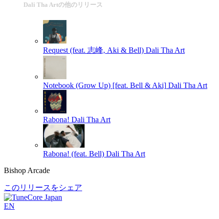
Dali Tha Artの他のリリース
Request (feat. 志峰, Aki & Bell)
Dali Tha Art
Notebook (Grow Up) [feat. Bell & Aki]
Dali Tha Art
Rabona!
Dali Tha Art
Rabona! (feat. Bell)
Dali Tha Art
Bishop Arcade
このリリースをシェア
EN