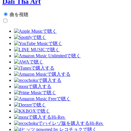
Dali Tha Art
曲を視聴
Hi-Res
Hi-Res