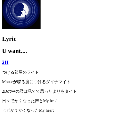
Lyric
U want....
2H
つける部屋のライト
Mouseが喋る度につけるダイナマイト
2Dの中の君は見てて思ったよりもタイト
日々でかくなった声とMy head
ヒビがでかくなったMy heart