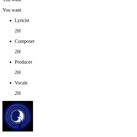
You want
Lyricist
2H
Composer
2H
Producer
2H
Vocals
2H