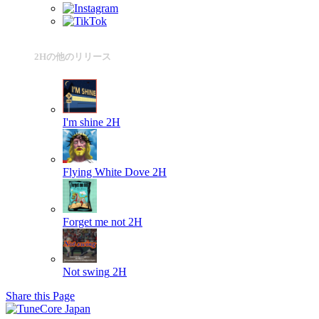
2Hの他のリリース
I'm shine
2H
Flying White Dove
2H
Forget me not
2H
Not swing
2H
Share this Page