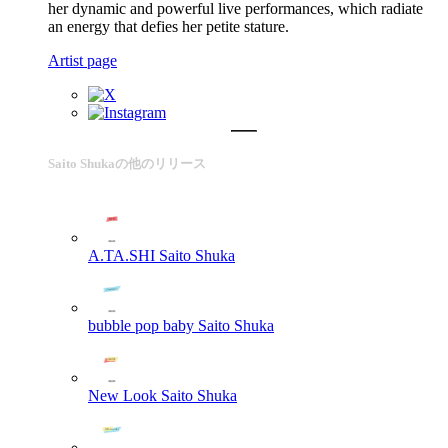
her dynamic and powerful live performances, which radiate
an energy that defies her petite stature.
Artist page
Saito Shukaの他のリリース
A.TA.SHI
Saito Shuka
bubble pop baby
Saito Shuka
New Look
Saito Shuka