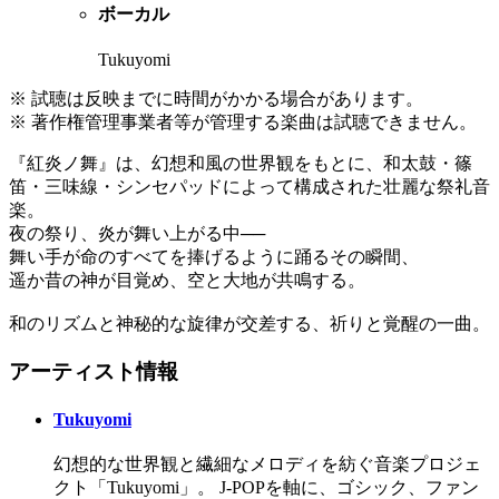
ボーカル
Tukuyomi
※ 試聴は反映までに時間がかかる場合があります。
※ 著作権管理事業者等が管理する楽曲は試聴できません。
『紅炎ノ舞』は、幻想和風の世界観をもとに、和太鼓・篠
笛・三味線・シンセパッドによって構成された壮麗な祭礼音
楽。
夜の祭り、炎が舞い上がる中──
舞い手が命のすべてを捧げるように踊るその瞬間、
遥か昔の神が目覚め、空と大地が共鳴する。
和のリズムと神秘的な旋律が交差する、祈りと覚醒の一曲。
アーティスト情報
Tukuyomi
幻想的な世界観と繊細なメロディを紡ぐ音楽プロジェ
クト「Tukuyomi」。 J-POPを軸に、ゴシック、ファン