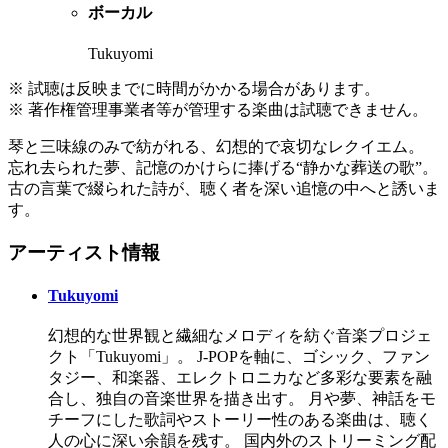
ボーカル
Tukuyomi
※ 試聴は反映までに時間がかかる場合があります。
※ 著作権管理事業者等が管理する楽曲は試聴できません。
琴と三味線のみで紡がれる、幻想的で哀切なレクイエム。
忘れ去られた夢、記憶のかけらに捧げる“静かな葬送の歌”。
古の言葉で綴られた詩が、聴く者を深い追憶の中へと誘いま
す。
アーティスト情報
Tukuyomi
幻想的な世界観と繊細なメロディを紡ぐ音楽プロジェ
クト「Tukuyomi」。 J-POPを軸に、ゴシック、ファン
タジー、和楽器、エレクトロニカなど多彩な要素を融
合し、独自の音楽世界を描き出す。 月や夢、神話をモ
チーフにした歌詞やストーリー性のある楽曲は、聴く
人の心に深い余韻を残す。 国内外のストリーミング配