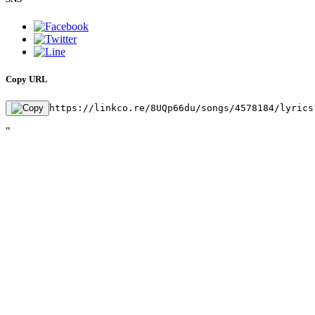
Copy URL
https://linkco.re/8UQp66du/songs/4578184/lyrics
"