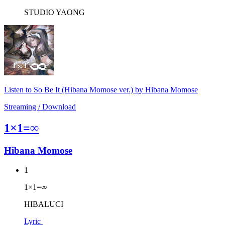
STUDIO YAONG
Listen to So Be It (Hibana Momose ver.) by Hibana Momose
Streaming / Download
1×1=∞
Hibana Momose
1
1×1=∞
HIBALUCI
Lyric