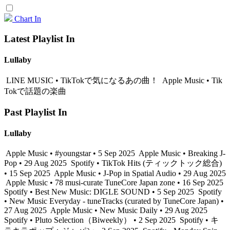
Chart In
Latest Playlist In
Lullaby
LINE MUSIC • TikTokで気になるあの曲！
Apple Music • Tik
Tokで話題の楽曲
Past Playlist In
Lullaby
Apple Music • #youngstar • 5 Sep 2025
Apple Music • Breaking J-
Pop • 29 Aug 2025
Spotify • TikTok Hits (ティックトック総合)
• 15 Sep 2025
Apple Music • J-Pop in Spatial Audio • 29 Aug 2025
Apple Music • 78 musi-curate TuneCore Japan zone • 16 Sep 2025
Spotify • Best New Music: DIGLE SOUND • 5 Sep 2025
Spotify
• New Music Everyday - tuneTracks (curated by TuneCore Japan) •
27 Aug 2025
Apple Music • New Music Daily • 29 Aug 2025
Spotify • Pluto Selection（Biweekly） • 2 Sep 2025
Spotify • キ