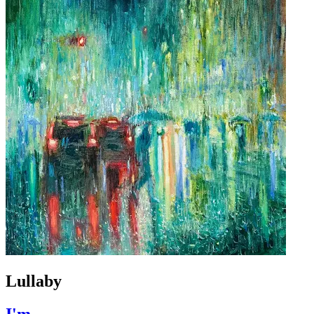
Lullaby
I'm