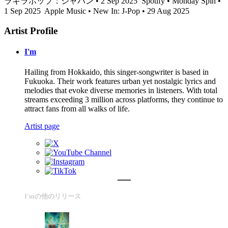
ラキラポップ：ジャパン • 2 Sep 2025
Spotify • Monday Spin •
1 Sep 2025
Apple Music • New In: J-Pop • 29 Aug 2025
Artist Profile
I'm
Hailing from Hokkaido, this singer-songwriter is based in
Fukuoka. Their work features urban yet nostalgic lyrics and
melodies that evoke diverse memories in listeners. With total
streams exceeding 3 million across platforms, they continue to
attract fans from all walks of life.
Artist page
I'mの他のリリース