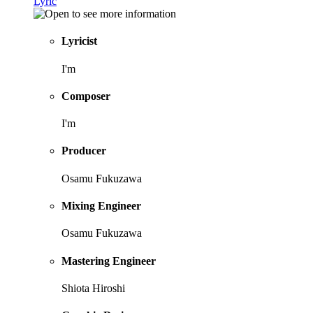
Lyric
Lyricist
I'm
Composer
I'm
Producer
Osamu Fukuzawa
Mixing Engineer
Osamu Fukuzawa
Mastering Engineer
Shiota Hiroshi