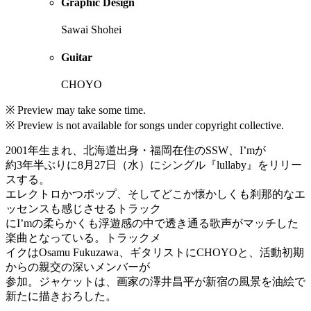
Graphic Design
Sawai Shohei
Guitar
CHOYO
※ Preview may take some time.
※ Preview is not available for songs under copyright collective.
2001年生まれ、北海道出身・福岡在住のSSW、I’mが
約3年半ぶりに8月27日（水）にシングル『lullaby』をリリー
スする。
エレクトロかつポップ、そしてどこか懐かしくも刹那的なエ
ッセンスも感じさせるトラック
にI’mの柔らかくも浮遊感の中で透き通る歌声がマッチした
楽曲となっている。トラックメ
イクはOsamu Fukuzawa、ギタリストにCHOYOと、活動初期
からの親交の深いメンバーが
参加。ジャケットは、画家の澤井昌平が新宿の風景を油絵で
新たに描きおろした。